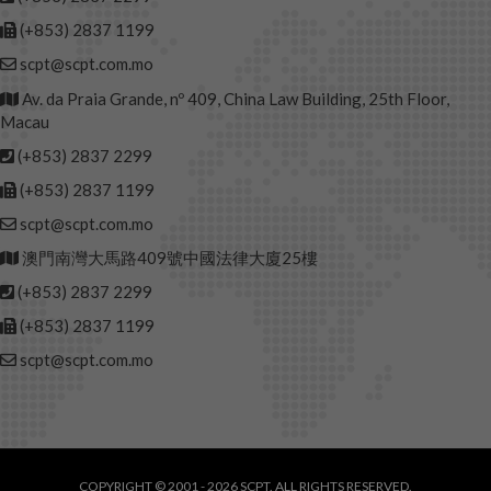
(+853) 2837 1199
scpt@scpt.com.mo
Av. da Praia Grande, nº 409, China Law Building, 25th Floor,
Macau
(+853) 2837 2299
(+853) 2837 1199
scpt@scpt.com.mo
澳門南灣大馬路409號中國法律大廈25樓
(+853) 2837 2299
(+853) 2837 1199
scpt@scpt.com.mo
COPYRIGHT © 2001 - 2026 SCPT. ALL RIGHTS RESERVED.