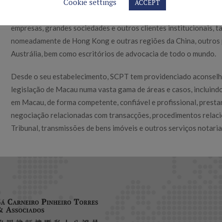
Cookie settings
ACCEPT
Estabelecemos uma relação de longa data e de confiança com os 
empresas, grandes sociedades e outros clientes institucionais, t
nomeadamente de Hong Kong e outras regiões da China, outros p
Austrália, bem como escritórios de advocacia de todo o mundo.
Desde o seu estabelecimento, SCPT tem providenciado aconselha
legislação de Macau numa vasta gama de áreas e casos, incluindo 
em Macau, de forma competente, confiável e profissional, prestan
negociação relacionadas com transacções, procedimentos relaci
Tribunal, transmissões de bens imóveis e outros serviços notaria