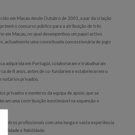
ecido em Macau desde Outubro de 2001, a par da criação
rimeiro concurso público para a atribuição de três
ino em Macau, no qual desempenhou um papel activo
s, actualmente uma conceituada concessionária de jogo
dica adquirida em Portugal, colaboraram e trabalharam
rca de 8 anos, antes de co-fundarem e estabelecerem o
 notários privados.
os privados e membros da equipa de apoio, que se
deram uma contribuição inestimável na expansão e
 e outros profissionais com uma longa e vasta experiência
ualidade e fiabilidade.