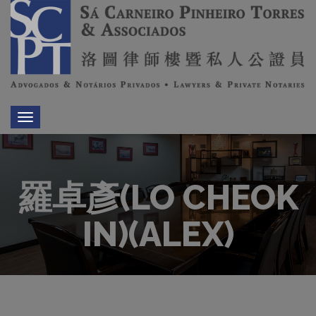
Toggle
navigation
羅卓彥(LO CHEOK
IN)(ALEX)