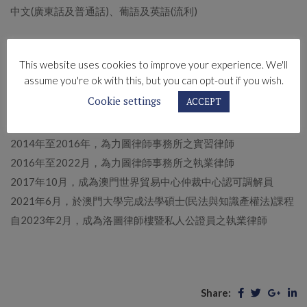
中文(廣東話及普通話)、葡語及英語(流利)
學歷及職業簡介
This website uses cookies to improve your experience. We'll
assume you're ok with this, but you can opt-out if you wish.
2013年6月，於澳門大學完成法學士課程
Cookie settings
ACCEPT
2013年7月至2014年2月，在力圖律師事務所工作，任職公證
部助理
2014年至2016年，為力圖律師事務所之實習律師
2016年至2022月，為力圖律師事務所之執業律師
2017年10月，成為澳門世界貿易中心仲裁中心認可調解員
2021年6月，於澳門大學完成法學碩士(民法與知識產權法)課程
自2023年2月，成為洛圖律師樓暨私人公證員之執業律師
Share: