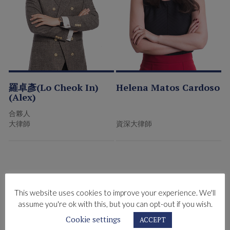
羅卓彥(Lo Cheok In)
Helena Matos Cardoso
(Alex)
合夥人
大律師
資深大律師
This website uses cookies to improve your experience. We'll
assume you're ok with this, but you can opt-out if you wish.
Cookie settings
ACCEPT