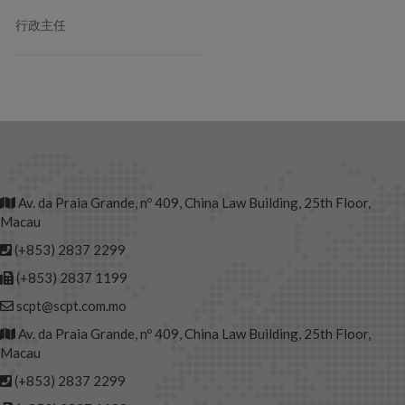
行政主任
Av. da Praia Grande, nº 409, China Law Building, 25th Floor,
Macau
(+853) 2837 2299
(+853) 2837 1199
scpt@scpt.com.mo
Av. da Praia Grande, nº 409, China Law Building, 25th Floor,
Macau
(+853) 2837 2299